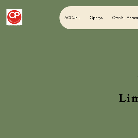
ACCUEIL
Ophrys
Orchis - Anac
cter
Lim