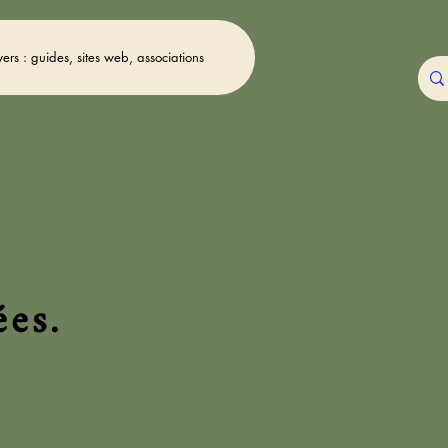
vers : guides, sites web, associations
.
ées.