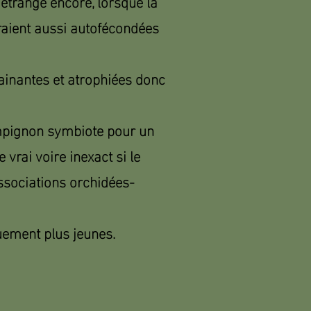
 étrange encore, lorsque la
eraient aussi autofécondées
gainantes et atrophiées donc
ampignon symbiote pour un
 vrai voire inexact si le
associations orchidées-
ement plus jeunes.