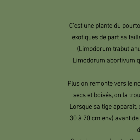
C'est une plante du pourto
exotiques de part sa tail
(Limodorum trabutianu
Limodorum abortivum qui
Plus on remonte vers le no
secs et boisés, on la tro
Lorsque sa tige apparaît,
30 à 70 cm env) avant de s
d