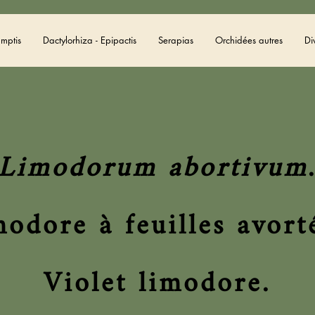
amptis
Dactylorhiza - Epipactis
Serapias
Orchidées autres
Di
Limodorum abortivum
odore à feuilles avort
Violet limodore.