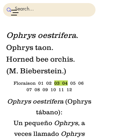
Ophrys oestrifera
.
Ophrys taon.
Horned bee orchis.
(M. Bieberstein.)
Floraison 01 02
03 04
05 06
07 08 09 10 11 12
Ophrys oestrifera
(Ophrys
tábano):
Un pequeño
Ophrys
, a
veces llamado
Ophrys